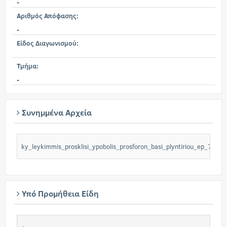
-
Αριθμός Απόφασης:
-
Είδος Διαγωνισμού:
Τμήμα:
-
Συνημμένα Αρχεία
ky_leykimmis_prosklisi_ypobolis_prosforon_basi_plyntiriou_ep_7ac
Υπό Προμήθεια Είδη