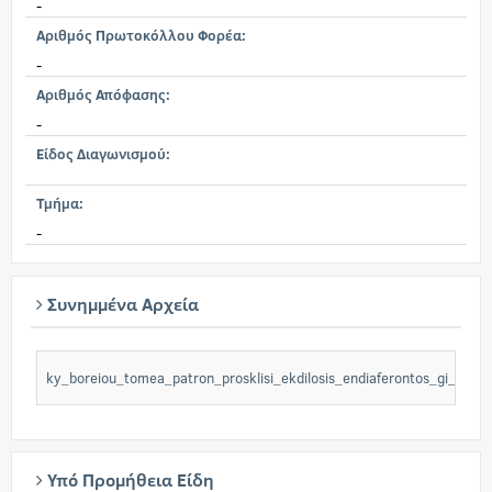
-
Αριθμός Πρωτοκόλλου Φορέα:
-
Αριθμός Απόφασης:
-
Είδος Διαγωνισμού:
Τμήμα:
-
Συνημμένα Αρχεία
ky_boreiou_tomea_patron_prosklisi_ekdilosis_endiaferontos_gi_341
Υπό Προμήθεια Είδη