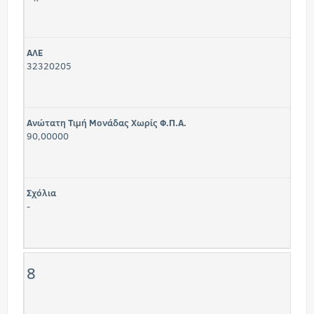
ΑΛΕ
32320205
Ανώτατη Τιμή Μονάδας Χωρίς Φ.Π.Α.
90,00000
Σχόλια
-
8