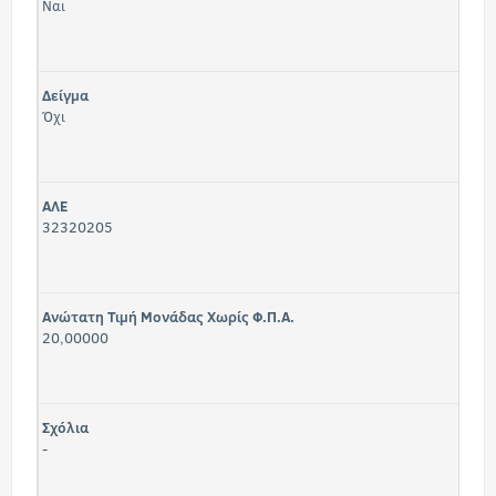
Ναι
Δείγμα
Όχι
ΑΛΕ
32320205
Ανώτατη Τιμή Μονάδας Χωρίς Φ.Π.Α.
20,00000
Σχόλια
-