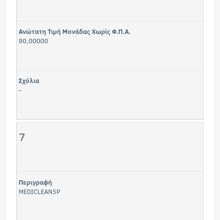
Ανώτατη Τιμή Μονάδας Χωρίς Φ.Π.Α.
90,00000
Σχόλια
-
7
Περιγραφή
MEDICLEAN5P