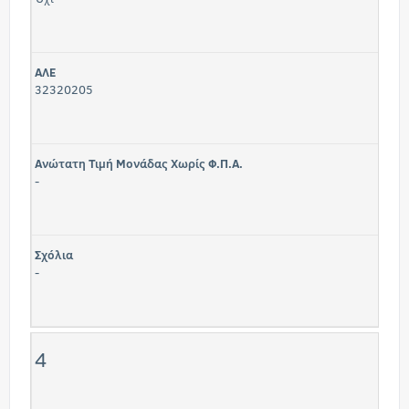
ΑΛΕ
32320205
Ανώτατη Τιμή Μονάδας Χωρίς Φ.Π.Α.
-
Σχόλια
-
4