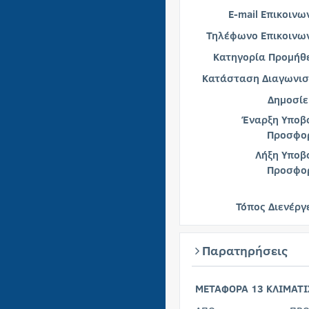
E-mail Επικοινω
Τηλέφωνο Επικοινων
Κατηγορία Προμήθε
Κατάσταση Διαγωνισ
Δημοσίε
Έναρξη Υποβ
Προσφο
Λήξη Υποβ
Προσφο
Τόπος Διενέργ
Παρατηρήσεις
ΜΕΤΑΦΟΡΑ 13 ΚΛΙΜΑΤ