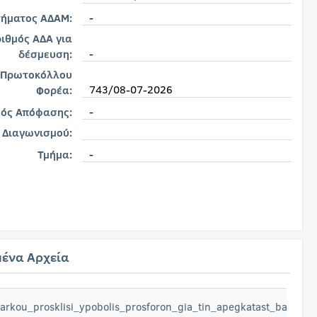
-
τήματος ΑΔΑΜ:
ιθμός ΑΔΑ για
-
δέσμευση:
 Πρωτοκόλλου
743/08-07-2026
Φορέα:
-
μός Απόφασης:
 Διαγωνισμού:
-
Τμήμα:
ένα Αρχεία
rkou_prosklisi_ypobolis_prosforon_gia_tin_apegkatast_bab6fqP