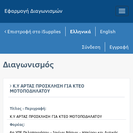
Εφαρμογή Διαγωνισμών
Toggle
naviga
Επιστροφή στο iSupplies
Ελληνικά
English
Σύνδεση
Εγγραφή
Διαγωνισμός
Κ.Υ ΑΡΤΑΣ ΠΡΟΣΚΛΗΣΗ ΓΙΑ ΚΤΕΟ
ΜΟΤΟΠΟΔΗΛΑΤΟΥ
Τίτλος - Περιγραφή:
Κ.Υ ΑΡΤΑΣ ΠΡΟΣΚΛΗΣΗ ΓΙΑ ΚΤΕΟ ΜΟΤΟΠΟΔΗΛΑΤΟΥ
Φορέας:
6η ΥΠΕ Πελοποννήσου - Ιονίων Νήσων - Ηπείρου και Δυτικής