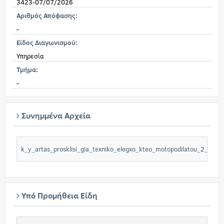
3423-07/07/2026
Αριθμός Απόφασης:
-
Είδος Διαγωνισμού:
Υπηρεσία
Τμήμα:
-
Συνημμένα Αρχεία
k_y_artas_prosklisi_gia_texniko_elegxo_kteo_motopodilatou_2_c94
Υπό Προμήθεια Είδη