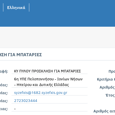
Ελληνικά
ΗΣΗ ΓΙΑ ΜΠΑΤΑΡΙΕΣ
ΚΥ ΠΥΛΟΥ ΠΡΟΣΚΛΗΣΗ ΓΙΑ ΜΠΑΤΑΡΙΕΣ
ραφή:
Πρ
6η ΥΠΕ Πελοποννήσου - Ιονίων Νήσων
Κριτήριο
- Ηπείρου και Δυτικής Ελλάδας
έας:
Αριθμός
syzefxis@1682.syzefxis.gov.gr
νίας:
Έτος
2723023444
ίας:
-
ιας:
Αριθμός αι