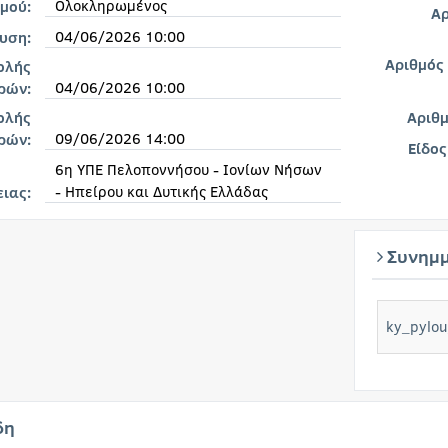
Ολοκληρωμένος
μού:
Αρ
04/06/2026 10:00
υση:
Αριθμός
ολής
04/06/2026 10:00
ρών:
ολής
Αριθ
09/06/2026 14:00
ρών:
Είδος
6η ΥΠΕ Πελοποννήσου - Ιονίων Νήσων
- Ηπείρου και Δυτικής Ελλάδας
ειας:
Συνημμ
ky_pylou
δη