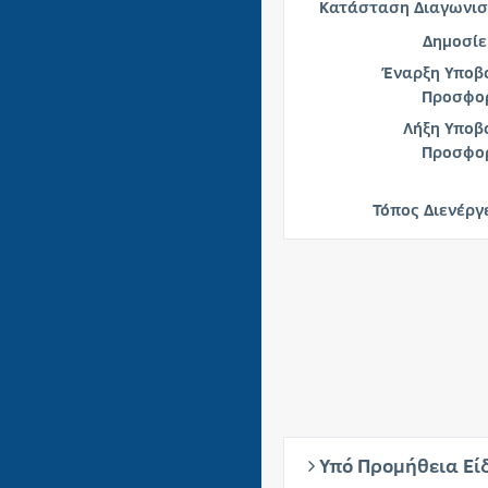
Κατάσταση Διαγωνισ
Δημοσίε
Έναρξη Υποβ
Προσφο
Λήξη Υποβ
Προσφο
Τόπος Διενέργ
Υπό Προμήθεια Εί