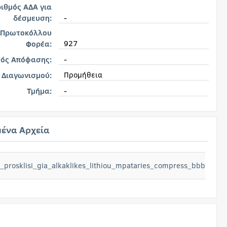
ιθμός ΑΔΑ για
-
δέσμευση:
 Πρωτοκόλλου
927
Φορέα:
-
μός Απόφασης:
Προμήθεια
 Διαγωνισμού:
-
Τμήμα:
ένα Αρχεία
_prosklisi_gia_alkaklikes_lithiou_mpataries_compress_bbb5296