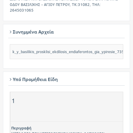
ΟΔΟΥ ΒΑΣΙΛΙΚΗΣ - ΑΓΙΟΥ ΠΕΤΡΟΥ, ΤΚ:31082, ΤΗΛ:
2645031065
Συνημμένα Αρχεία
k_y_basilikis_prosklisi_ekdilosis_endiaferontos_gia_ypiresie_73533Ki
Υπό Προμήθεια Είδη
1
Περιγραφή